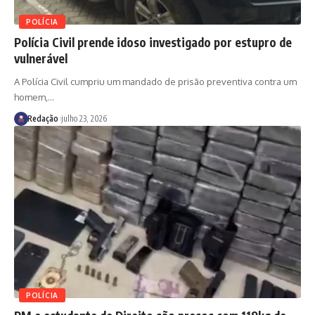
POLÍCIA
Polícia Civil prende idoso investigado por estupro de
vulnerável
A Polícia Civil cumpriu um mandado de prisão preventiva contra um
homem,
…
Redação
julho 23, 2026
POLÍCIA