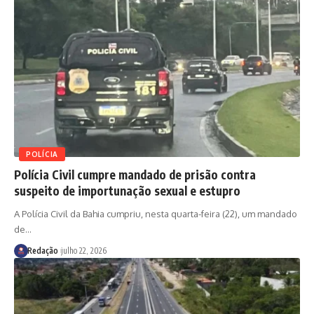
POLÍCIA
Polícia Civil cumpre mandado de prisão contra
suspeito de importunação sexual e estupro
A Polícia Civil da Bahia cumpriu, nesta quarta-feira (22), um mandado
de
…
Redação
julho 22, 2026