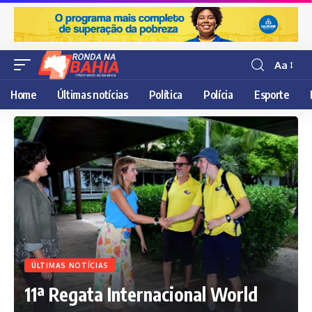
Aa
Resisor
de
Home
Últimas notícias
Política
Polícia
Esporte
fonte
ÚLTIMAS NOTÍCIAS
11ª Regata Internacional World