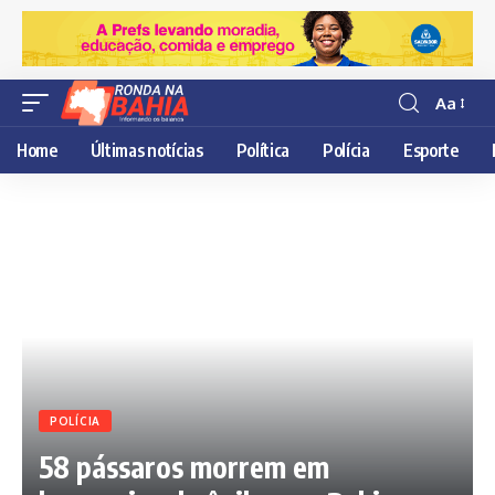
Aa
Resisor
de
Home
Últimas notícias
Política
Polícia
Esporte
fonte
POLÍCIA
58 pássaros morrem em