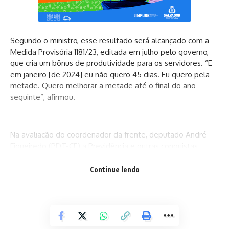
Segundo o ministro, esse resultado será alcançado com a
Medida Provisória 1181/23, editada em julho pelo governo,
que cria um bônus de produtividade para os servidores. “E
em janeiro [de 2024] eu não quero 45 dias. Eu quero pela
metade. Quero melhorar a metade até o final do ano
seguinte”, afirmou.
Na avaliação do coordenador da frente, deputado André
Figueiredo (PDT-CE) a Previdência e outras conquistas
sociais passaram por um processo de desconstrução nos
últimos seis anos.
Continue lendo
O deputado citou como exemplo a diminuição do benefício
de pensão por morte com a reforma da previdência. “A