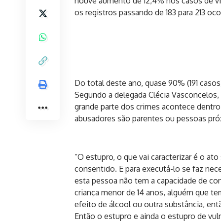
houve aumento de 12,4% nos casos de vi
os registros passando de 183 para 213 oco
Do total deste ano, quase 90% (191 casos
Segundo a delegada Clécia Vasconcelos, t
grande parte dos crimes acontece dentro
abusadores são parentes ou pessoas próx
“O estupro, o que vai caracterizar é o ato
consentido. E para executá-lo se faz nec
esta pessoa não tem a capacidade de con
criança menor de 14 anos, alguém que te
efeito de álcool ou outra substância, en
Então o estupro e ainda o estupro de vuln