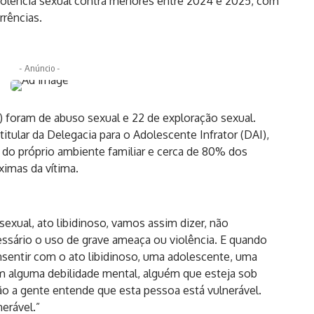
olência sexual contra menores entre 2024 e 2025, com
rrências.
- Anúncio -
) foram de abuso sexual e 22 de exploração sexual.
itular da Delegacia para o Adolescente Infrator (DAI),
 do próprio ambiente familiar e cerca de 80% dos
imas da vítima.
 sexual, ato libidinoso, vamos assim dizer, não
essário o uso de grave ameaça ou violência. E quando
sentir com o ato libidinoso, uma adolescente, uma
m alguma debilidade mental, alguém que esteja sob
tão a gente entende que esta pessoa está vulnerável.
erável.”