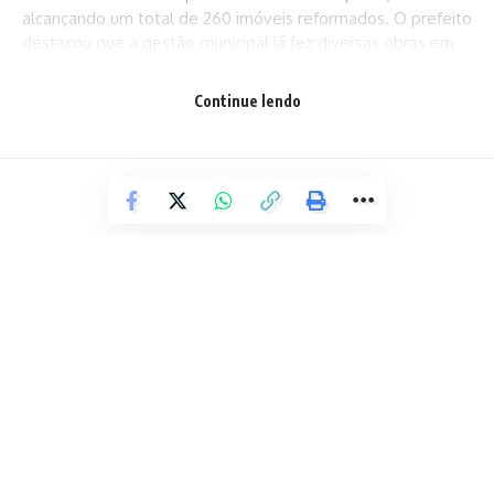
alcançando um total de 260 imóveis reformados. O prefeito
destacou que a gestão municipal já fez diversas obras em
Matatu, a exemplo da construção de uma unidade de
saúde, de uma quadra poliesportiva e de quiosques, da
Continue lendo
aplicação de geomanta e construção de contenção para a
proteção de encostas, escadarias, praça, pavimentação de
ruas e implantação de iluminação em LED.
“O que nós temos de mais sagrado é a nossa casa. É na
nossa casa que a criançada é educada pela mãe e pelo pai;
que nós descansamos para trabalhar no dia seguinte e que
podemos receber um familiar. Conversando com as pessoas
que foram beneficiadas, a gente chega à conclusão de que
é possível, sim, quando se faz um trabalho sério e com
amor, transformar de verdade a vida das pessoas. Foi isso
que ocorreu hoje na vida de dona Terezinha e de outras 105
ENTRETENIMENTO
pessoas do Loteamento Santa Fé”, afirmou.
Food Park Salvador recebe