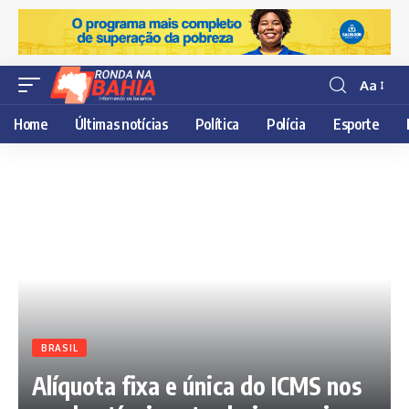
Aa
Resisor
de
Home
Últimas notícias
Política
Polícia
Esporte
fonte
BRASIL
Alíquota fixa e única do ICMS nos