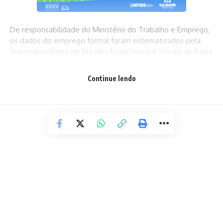
De responsabilidade do Ministério do Trabalho e Emprego,
os dados do emprego formal foram sistematizados pela
Superintendência de Estudos Econômicos e Sociais da Bahia
(SEI), autarquia vinculada à Secretaria do Planejamento do
Estado da Bahia (Seplan).
Continue lendo
No mês, o Brasil computou um saldo de 180.005 vagas,
enquanto o Nordeste registrou 11.166 novos postos –
representando variações relativas de 0,42% e 0,16%
comparativamente ao estoque do mês anterior,
respectivamente. Dentre as unidades federativas do
país, 23 apontaram crescimento do emprego celetista em
abril deste ano.
Em termos absolutos, com 11.250 novos vínculos formais, a