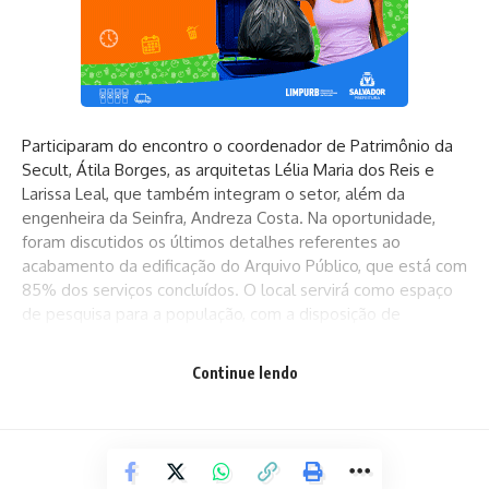
Participaram do encontro o coordenador de Patrimônio da
Secult, Átila Borges, as arquitetas Lélia Maria dos Reis e
Larissa Leal, que também integram o setor, além da
engenheira da Seinfra, Andreza Costa. Na oportunidade,
foram discutidos os últimos detalhes referentes ao
acabamento da edificação do Arquivo Público, que está com
85% dos serviços concluídos. O local servirá como espaço
de pesquisa para a população, com a disposição de
documentos históricos.
Continue lendo
A obra do Cineteatro está com 35% de andamento e segue
a todo vapor. O equipamento, que contará com 122 lugares,
irá abrigar espetáculos de artes cênicas, exibição de filmes