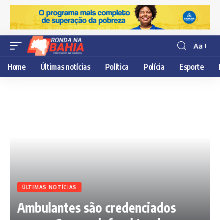
Aa
Resisor
de
Home
Últimas notícias
Política
Polícia
Esporte
fonte
ÚLTIMAS NOTÍCIAS
Ambulantes são credenciados