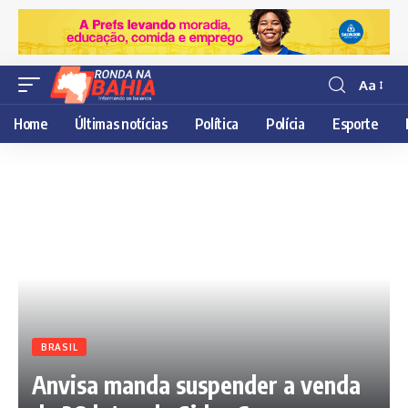
Aa
Resisor
de
Home
Últimas notícias
Política
Polícia
Esporte
fonte
BRASIL
Anvisa manda suspender a venda