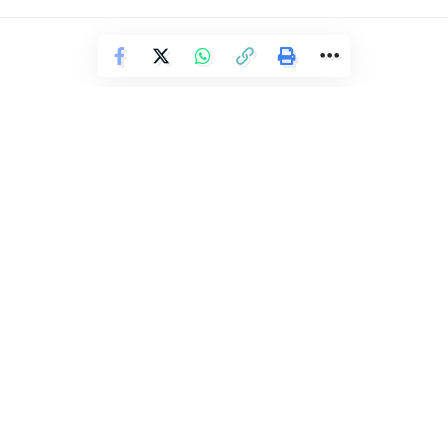
POLÍCIA
Drogas são apreendidas pela PM
na Boca do Rio
Redação Ronda