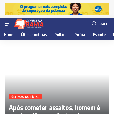
Aa
Resisor
de
Home
Últimas notícias
Política
Polícia
Esporte
fonte
ÚLTIMAS NOTÍCIAS
Após cometer assaltos, homem é