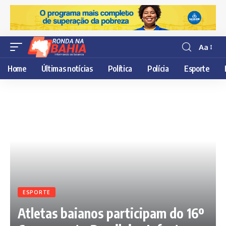
Aa
Resisor
de
Home
Últimas notícias
Política
Polícia
Esporte
fonte
ESPORTE
Atletas baianos participam do 16º