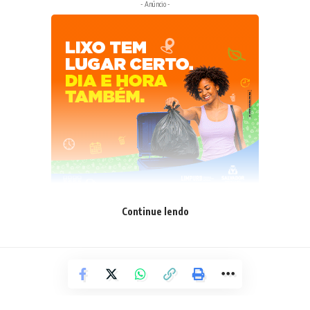
- Anúncio -
“Tivemos duas turmas nesta segunda-feira, em um total de
Continue lendo
40 ciclistas capacitados para atuarem emergencialmente
em acidentes de trânsito com outros ciclistas. Os
convidados para essa capacitação são usuários de bike que
estão na linha de frente dos grupos de pedal ou pessoas
que têm a bicicleta como principal meio de transporte”,
destaca o fundador do MSVB e presidente da Empresa