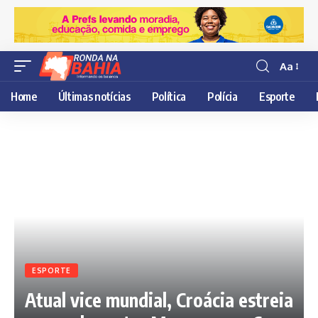
Aa
Resisor
de
Home
Últimas notícias
Política
Polícia
Esporte
fonte
ESPORTE
Atual vice mundial, Croácia estreia