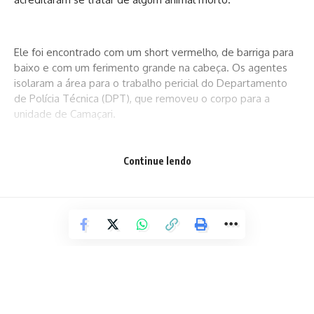
Ele foi encontrado com um short vermelho, de barriga para
baixo e com um ferimento grande na cabeça. Os agentes
isolaram a área para o trabalho pericial do Departamento
de Polícia Técnica (DPT), que removeu o corpo para a
unidade de Camaçari.
Continue lendo
A autoria e motivação do crime ainda são desconhecidas, o
caso foi registrado na Delegacia de Proteção Ambiental de
Praia do Forte, onde está sendo investigado.
Fonte: ATarde