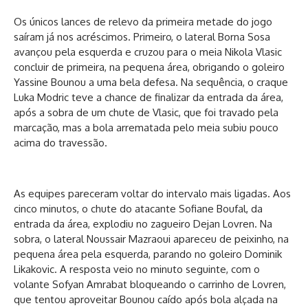
Os únicos lances de relevo da primeira metade do jogo
saíram já nos acréscimos. Primeiro, o lateral Borna Sosa
avançou pela esquerda e cruzou para o meia Nikola Vlasic
concluir de primeira, na pequena área, obrigando o goleiro
Yassine Bounou a uma bela defesa. Na sequência, o craque
Luka Modric teve a chance de finalizar da entrada da área,
após a sobra de um chute de Vlasic, que foi travado pela
marcação, mas a bola arrematada pelo meia subiu pouco
acima do travessão.
As equipes pareceram voltar do intervalo mais ligadas. Aos
cinco minutos, o chute do atacante Sofiane Boufal, da
entrada da área, explodiu no zagueiro Dejan Lovren. Na
sobra, o lateral Noussair Mazraoui apareceu de peixinho, na
pequena área pela esquerda, parando no goleiro Dominik
Likakovic. A resposta veio no minuto seguinte, com o
volante Sofyan Amrabat bloqueando o carrinho de Lovren,
que tentou aproveitar Bounou caído após bola alçada na