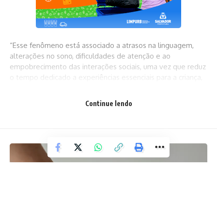
“Esse fenômeno está associado a atrasos na linguagem,
alterações no sono, dificuldades de atenção e ao
empobrecimento das interações sociais, uma vez que reduz
o tempo dedicado a experiências essenciais para a criança,
como o brincar, a convivência e o movimento corporal”,
explica.A infância contemporânea tem migrado de uma
Continue lendo
cultura baseada no brincar para uma infância mediada por
telas, fenômeno associado ao aumento de quadros de
ansiedade e fragilidade emocional entre crianças e
adolescentes. A presença constante das telas deixou de
ser exceção para se tornar regra. “Não se trata de
demonizar a tecnologia, mas de reconhecer que o uso
desregulado e excessivo pode comprometer o
desenvolvimento emocional, cognitivo, social e físico, afinal,
a tela ativa, mas não vincula. Prende a atenção, mas não
sustenta”, destaca a psicanalista.