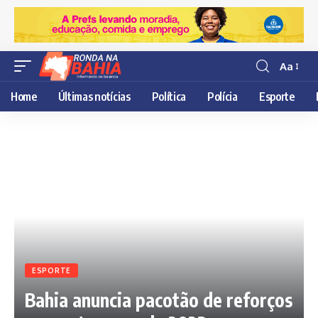
Aa
Resisor
de
Home
Últimas notícias
Política
Polícia
Esporte
fonte
ESPORTE
Bahia anuncia pacotão de reforços