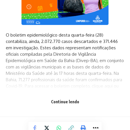
O
boletim epidemiológico
desta quarta-feira (28)
contabiliza, ainda, 2.072.770 casos descartados e 371.446
em investigação. Estes dados representam notificações
oficiais compiladas pela Diretoria de Vigilância
Epidemiológica em Saúde da Bahia (Divep-BA), em conjunto
com as vigilâncias municipais e as bases de dados do
Ministério da Saúde até às 17 horas desta quarta-feira. Na
Bahia, 71.277 profissionais da saúde foram confirmados para
Covid-19. Para acessar o boletim completo,
clique aqui
ou
acesse o
Business Intelligence
.
Continue lendo
Vacinação