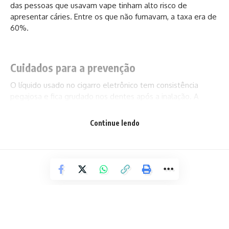
das pessoas que usavam vape tinham alto risco de
apresentar cáries. Entre os que não fumavam, a taxa era de
60%.
Cuidados para a prevenção
O líquido usado no cigarro eletrônico tem consistência
pegajosa e fica grudado nos dentes após a inalação. A
substância também é capaz de alterar o microbioma da
boca, tornando o ambiente perfeito para a proliferação de
Continue lendo
bactérias causadoras de cáries.
De acordo com os cientistas, as cáries podem aparecer em
locais pouco comuns, como nas bordas inferiores dos
dentes da frente.