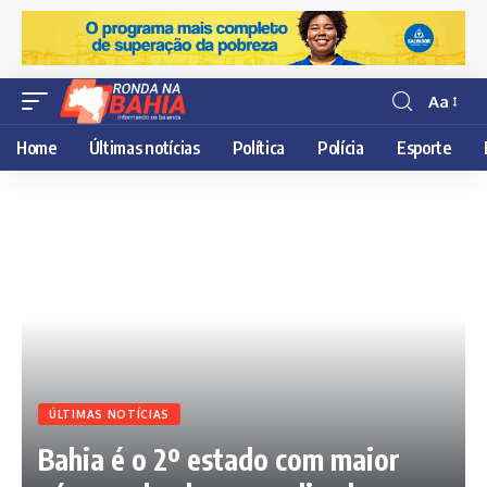
Aa
Resisor
de
Home
Últimas notícias
Política
Polícia
Esporte
fonte
ÚLTIMAS NOTÍCIAS
Bahia é o 2º estado com maior