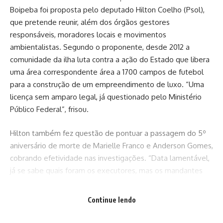
Boipeba foi proposta pelo deputado Hilton Coelho (Psol),
que pretende reunir, além dos órgãos gestores
responsáveis, moradores locais e movimentos
ambientalistas. Segundo o proponente, desde 2012 a
comunidade da ilha luta contra a ação do Estado que libera
uma área correspondente área a 1700 campos de futebol
para a construção de um empreendimento de luxo. “Uma
licença sem amparo legal, já questionado pelo Ministério
Público Federal”, frisou.
Hilton também fez questão de pontuar a passagem do 5º
aniversário de morte de Marielle Franco e Anderson Gomes,
cobrando efetividade nas investigações. “Data lamentável,
já se sabe quais foram os executores, mas os mandantes
ainda não foram descobertos”, lamentou.
Continue lendo
POPULAÇÃO CARCERÁRIA