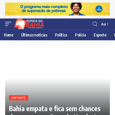
Aa
Resisor
de
Home
Últimas notícias
Política
Polícia
Esporte
fonte
ESPORTE
Bahia empata e fica sem chances