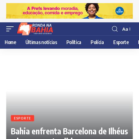
Aa
Resisor
de
Home
Últimas notícias
Política
Polícia
Esporte
fonte
ESPORTE
Bahia enfrenta Barcelona de Ilhéus