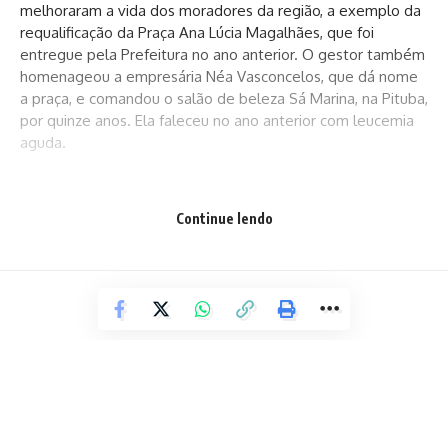
melhoraram a vida dos moradores da região, a exemplo da
requalificação da Praça Ana Lúcia Magalhães, que foi
entregue pela Prefeitura no ano anterior. O gestor também
homenageou a empresária Néa Vasconcelos, que dá nome
a praça, e comandou o salão de beleza Sá Marina, na Pituba,
por quinze anos. Ela faleceu no ano anterior com leucemia
aguda.
Com a inauguração da praça Néa Vasconcelos, a Prefeitura
Continue lendo
já entregou para a população 393 espaços de lazer e
convivência construídos ou requalificados nos últimos três
anos. Espaços como as praças dos Amigos, no Doron, e
Paulo José de Carvalho França, no Caminho das Árvores, são
exemplos de áreas públicas que foram transformadas e
agora podem proporcionar qualidade de vida aos cidadãos.
“Quis Deus que estivéssemos aqui para que este dia fique
marcado nas nossas memórias. Essa cidade tem alma e a