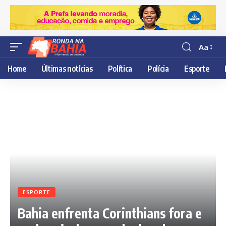
Aa
Resisor
de
Home
Últimas notícias
Política
Polícia
Esporte
fonte
ESPORTE
Bahia enfrenta Corinthians fora e