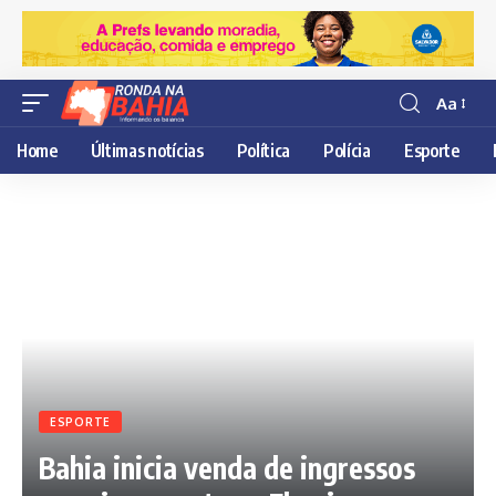
Aa
Resisor
de
Home
Últimas notícias
Política
Polícia
Esporte
fonte
ESPORTE
Bahia inicia venda de ingressos