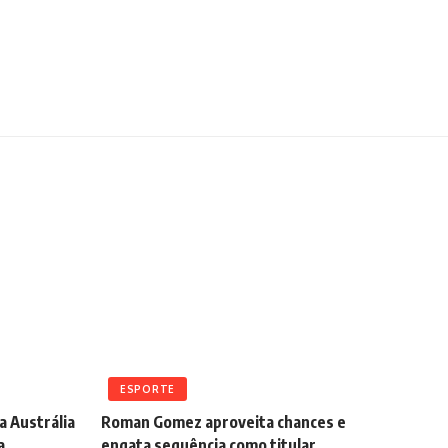
ESPORTE
a Austrália
Roman Gomez aproveita chances e
a.
engata sequência como titular