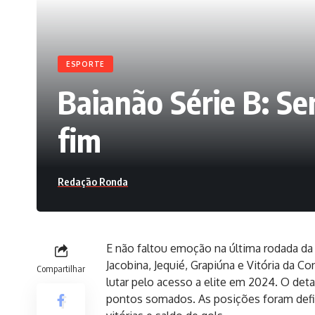
ESPORTE
Baianão Série B: Se
fim
Redação Ronda
E não faltou emoção na última rodada da
Jacobina, Jequié, Grapiúna e Vitória da C
Compartilhar
lutar pelo acesso a elite em 2024. O det
pontos somados. As posições foram defi