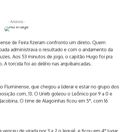
- Anúncio -
nense de Feira fizeram confronto um direto. Quem
apada administrava o resultado e com o andamento da
luzes. Aos 53 minutos de jogo, o capitão Hugo foi pra
o. A torcida foi ao delírio nas arquibancadas.
o Fluminense, que chegou a liderar e estar no grupo dos
 posição com, 13. O Unirb goleou o Leônico por 9 a 0 e
 Jacobina. O time de Alagoinhas ficou em 5°, com 16
venceu de virada por 3 a 2 o Jequié, e ficou em 4° lugar.