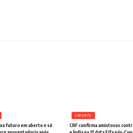
ESPORTE
xa futuro em aberto e só
CBF confirma amistosos contr
obre aposentadoria após
e Índia na 1ª data Fifa pós-Cop