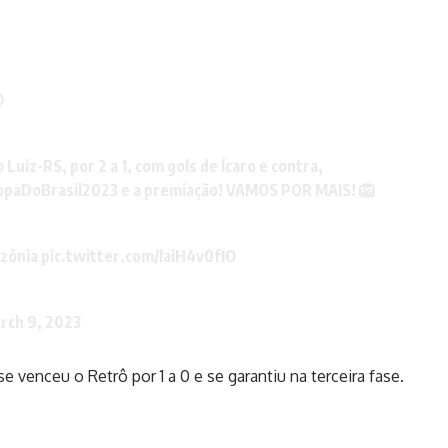

Luiz-RS, por 2 a 1, com gols de Ícaro e contra,
opaDoBrasil2023
e a premiação! VAMOS POR MAIS! 🦁
zônia
pic.twitter.com/laiH4v0fIO
rch 9, 2023
 venceu o Retrô por 1 a 0 e se garantiu na terceira fase.