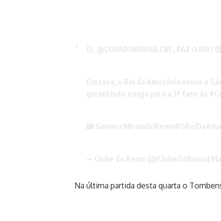
EI,
@COPADOBRASILCBF
, FAZ O PIX! 
Em casa, o Rei da Amazônia vence o São 
garantindo a vaga para a 3ª fase da
#C
📸 Samara Miranda/Remo
#OReiDaAma
— Clube do Remo (@ClubeDoRemo)
Ma
Na última partida desta quarta o Tombense