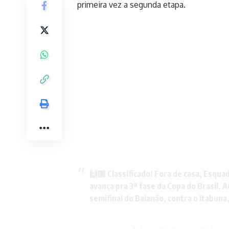
primeira vez a segunda etapa.
🙌🏽 Classificado! Fora de casa, Esquad
avança pra 3ª fase da Copa do Brasil. 
semifinal do Baianão, contra o Itabun