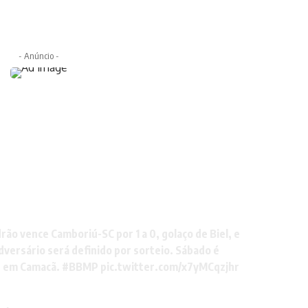
- Anúncio -
rão vence Camboriú-SC por 1 a 0, golaço de Biel, e
Adversário será definido por sorteio. Sábado é
a, em Camacã.
#BBMP
pic.twitter.com/x7yMCqzjhr