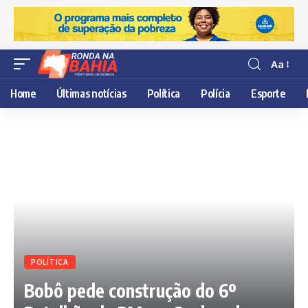
Aa
Resisor
de
Home
Últimas notícias
Política
Polícia
Esporte
fonte
POLÍTICA
Bobô pede construção do 6º