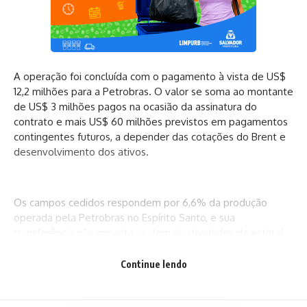
A operação foi concluída com o pagamento à vista de US$
12,2 milhões para a Petrobras. O valor se soma ao montante
de US$ 3 milhões pagos na ocasião da assinatura do
contrato e mais US$ 60 milhões previstos em pagamentos
contingentes futuros, a depender das cotações do Brent e
desenvolvimento dos ativos.
Os campos cedidos respondem por 6,6% da produção
operada pela Petrobras no Espírito Santo, e sua
transferência não impacta as demais atividades da estatal
na região, onde a empresa mantém operações de
importantes campos em águas profundas, como do Parque
Continue lendo
das Baleias e de mais seis áreas exploratórias.