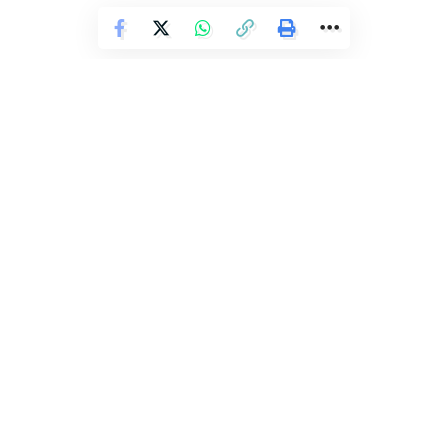
A companhia planeja implantar uma nova unidade de
produção no Campo de Jubarte do FPSO Maria Quitéria, tipo
de navio-plataforma que pode produzir, armazenar e
transferir petróleo e gás natural, e para a interligação de
novos poços, projetando um incremento da produção até
2027.
POLÍCIA
Mulher consegue fugir após ficar
Fonte: Agência Brasil
mantida por 28 anos em cárcere
na BA
Redação Ronda
Facebook