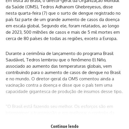
Em visita ao Brasil, o diretor-geral da Organização Mundial
da Saúde (OMS), Tedros Adhanom Ghebreyesus, disse
nesta quarta-feira (7) que o surto de dengue registrado no
país faz parte de um grande aumento de casos da doença
em escala global. Segundo ele, foram relatados, ao longo
de 2023, 500 milhões de casos e mais de 5 mil mortes em
cerca de 80 países de todas as regiões, exceto a Europa.
Durante a cerimônia de lançamento do programa Brasil
Saudável, Tedros lembrou que o fenômeno El Niño,
associado ao aumento das temperaturas globais, vem
contribuindo para o aumento de casos de dengue no Brasil
e no mundo. O diretor-geral da OMS comentou ainda a
vacinação contra a doença e disse que o país tem uma
capacidade gigantesca de produção de insumos desse tipo.
“O Brasil está fazendo seu melhor. Os esforços são em
interromper a transmissão e em melhorar o controle da
doença”, disse. “Temos a vacina e isso pode ser usado
como uma das ferramentas de combate”, completou.
Continue lendo