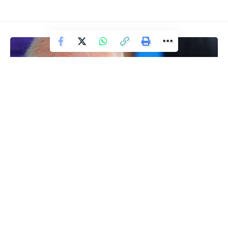
Texto/FotoAgência Brasil
Facebook
Deixe um comentário
BRASIL
Arenas do Parque Olímpico são
transformadas em unidades de
ensino