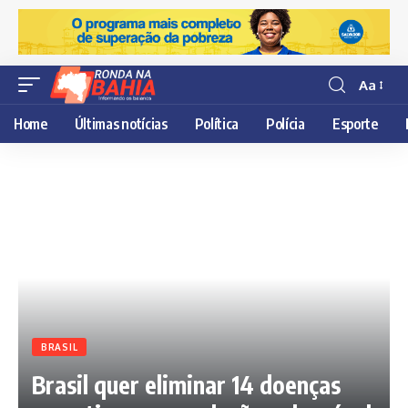
Aa
Resisor
de
Home
Últimas notícias
Política
Polícia
Esporte
fonte
BRASIL
Brasil quer eliminar 14 doenças