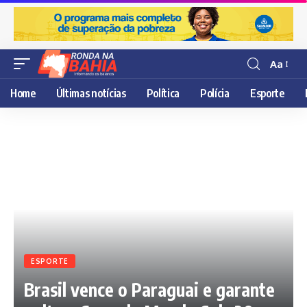
Aa
Resisor
de
Home
Últimas notícias
Política
Polícia
Esporte
fonte
ESPORTE
Brasil vence o Paraguai e garante