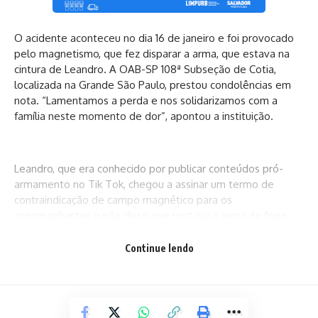
O acidente aconteceu no dia 16 de janeiro e foi provocado
pelo magnetismo, que fez disparar a arma, que estava na
cintura de Leandro. A OAB-SP 108ª Subseção de Cotia,
localizada na Grande São Paulo, prestou condolências em
nota. “Lamentamos a perda e nos solidarizamos com a
família neste momento de dor”, apontou a instituição.
Leandro, que era conhecido por publicar conteúdos pró-
armamento no Tik Tok, chegou a assinar um termo de
contraindicação de campo magnético para os
acompanhantes e não disse que portava a arma de fogo.
Continue lendo
O caso foi registrado como disparo de arma de fogo pelo
14º DP (Distrito Policial), que requisitou perícia técnica ao IC
(Instituto de Criminalística). Um inquérito policial foi
instaurado pelo 15º DP (Itaim Bibi), responsável pela área