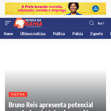
Aa
Resisor
de
Home
Últimas notícias
Política
Polícia
Esporte
fonte
POLÍTICA
Bruno Reis apresenta potencial