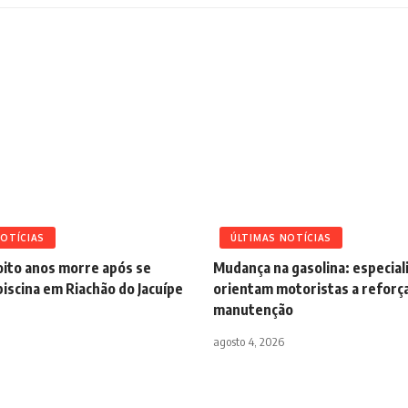
NOTÍCIAS
ÚLTIMAS NOTÍCIAS
oito anos morre após se
Mudança na gasolina: especial
iscina em Riachão do Jacuípe
orientam motoristas a reforç
manutenção
agosto 4, 2026