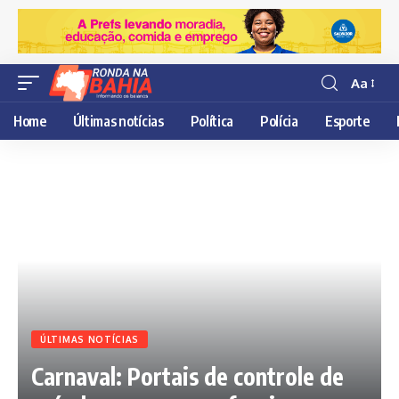
Aa
Resisor
de
Home
Últimas notícias
Política
Polícia
Esporte
fonte
ÚLTIMAS NOTÍCIAS
Carnaval: Portais de controle de