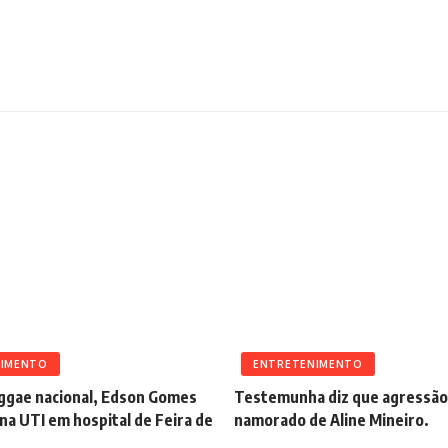
NIMENTO
ENTRETENIMENTO
eggae nacional, Edson Gomes
Testemunha diz que agressão 
na UTI em hospital de Feira de
namorado de Aline Mineiro.