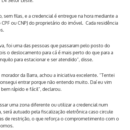
 L4 Setor Leste.
sem filas, e a credencial é entregue na hora mediante a
CPF ou CNPJ do proprietário do imóvel. Cada residência
os.
lva, foi uma das pessoas que passaram pelo posto do
ois o deslocamento para cá é mais perto do que para a
quilo para estacionar e ser atendido”, disse.
 morador da Barra, achou a iniciativa excelente. “Tentei
consegui entrar porque não entendo muito. Daí eu vim
bem rápido e fácil”, declarou.
sar uma zona diferente ou utilizar a credencial num
, será autuado pela fiscalização eletrônica caso circule
eas de restrição, o que reforça o comprometimento com o
tornos.