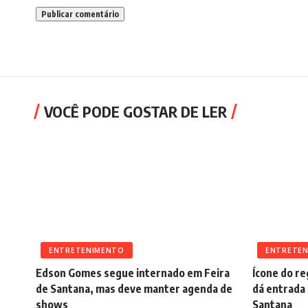
VOCÊ PODE GOSTAR DE LER
ENTRETENIMENTO
ENTRETE
Edson Gomes segue internado em Feira
Ícone do r
de Santana, mas deve manter agenda de
dá entrada 
shows
Santana