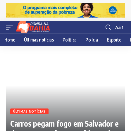
Aa
Resisor
de
Home
Últimas notícias
Política
Polícia
Esporte
fonte
ÚLTIMAS NOTÍCIAS
Carros pegam fogo em Salvador e