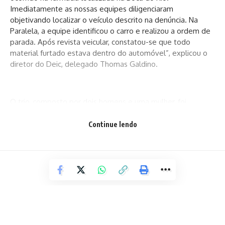
Imediatamente as nossas equipes diligenciaram
objetivando localizar o veículo descrito na denúncia. Na
Paralela, a equipe identificou o carro e realizou a ordem de
parada. Após revista veicular, constatou-se que todo
material furtado estava dentro do automóvel”, explicou o
diretor do Deic, delegado Thomas Galdino.
O trio, composto por dois homens e uma mulher, foi
autuado em flagrante por furto qualificado. Ao buscar o
histórico criminal, descobriu-se que eles acumulam diversas
Continue lendo
passagens pelas práticas de roubos e furtos em
estabelecimentos comerciais. Eles seguem custodiados à
disposição do Poder Judiciário. O material apreendido será
devolvido aos proprietários dos estabelecimentos furtados.