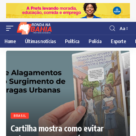
Aa
Resisor
de
Home
Últimas notícias
Política
Polícia
Esporte
fonte
BRASIL
Cartilha mostra como evitar