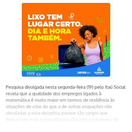
Pesquisa divulgada nesta segunda-feira (19) pelo Itaú Social
revela que a qualidade dos empregos ligados à
matemática é muito maior em termos de resiliência às
situações de crise do que a de outras ocupações não
vinculadas a essa disciplina, porque são cargos que
demandam mais especialização. Durante a pandemia da
covid-19, os trabalhos intensivos em matemática tiveram