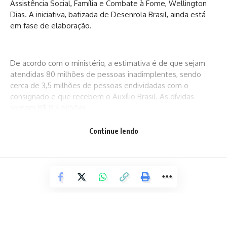
Assistência Social, Família e Combate à Fome, Wellington
Dias. A iniciativa, batizada de Desenrola Brasil, ainda está
em fase de elaboração.
De acordo com o ministério, a estimativa é de que sejam
atendidas 80 milhões de pessoas inadimplentes, sendo
cerca de 3,5 milhões de pessoas endividadas com o
consignado e que recebem o Auxílio Brasil. As dívidas
somam R$ 9,5 bilhões.
Continue lendo
Segundo o ministro, o novo programa será desenvolvido
em parceria com outros ministérios.
“É grave o problema dos endividados do Auxílio Brasil ou
do Bolsa Família, o chamado consignado. Primeiro, já do
ponto de vista da própria legalidade. O programa foi usado,