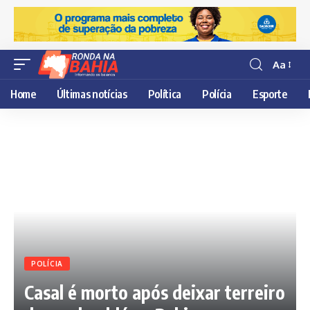
Aa
Resisor
de
Home
Últimas notícias
Política
Polícia
Esporte
fonte
POLÍCIA
Casal é morto após deixar terreiro