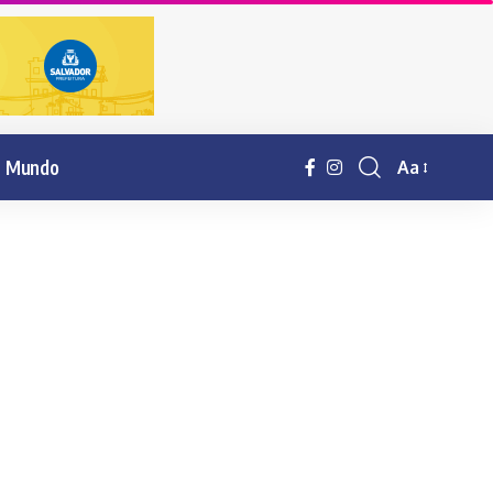
Mundo
Aa
Resisor
de
fonte