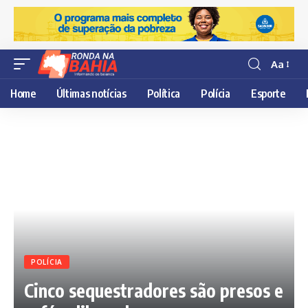
Aa
Resisor
de
Home
Últimas notícias
Política
Polícia
Esporte
fonte
POLÍCIA
Cinco sequestradores são presos e