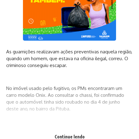
As guarnições realizavam ações preventivas naquela região,
quando um homem, que estava na oficina ilegal, correu. O
criminoso conseguiu escapar.
No imóvel usado pelo fugitivo, os PMs encontraram um
carro modelo Onix. Ao consultar o chassi, foi confirmado
que o automóvel tinha sido roubado no dia 4 de junho
deste ano, no bairro da Pituba.
Além do veículos, peças automotivas e placas foram
Continue lendo
recolhidas no local. Todo o material foi apresentado na