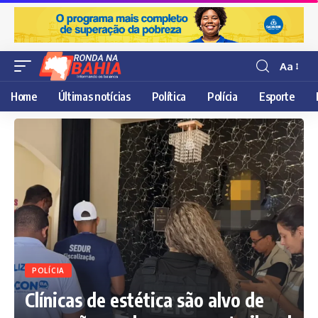
Aa
Resisor
de
Home
Últimas notícias
Política
Polícia
Esporte
fonte
POLÍCIA
Clínicas de estética são alvo de