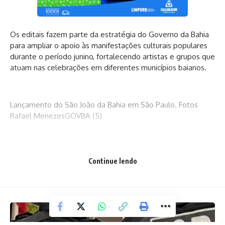
Os editais fazem parte da estratégia do Governo da Bahia
para ampliar o apoio às manifestações culturais populares
durante o período junino, fortalecendo artistas e grupos que
atuam nas celebrações em diferentes municípios baianos.
Lançamento do São João da Bahia em São Paulo. Fotos
Rafael MenezesGOVBA (5)
Para artistas e bandas não-notórios, o edital prevê cachê
Continue lendo
de R$ 15 mil por apresentação e seleção de até 29
atrações. Já os grupos de samba junino também contarão
com cachê de R$ 15 mil, com previsão de até 21
contemplados.