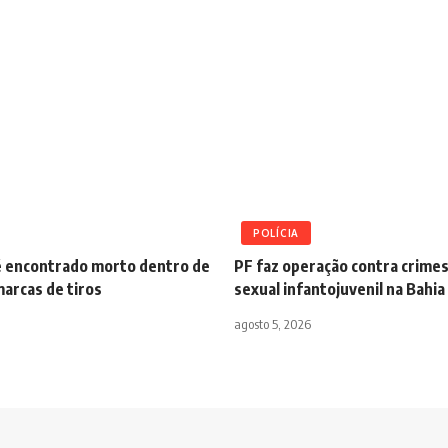
POLÍCIA
 encontrado morto dentro de
PF faz operação contra crime
arcas de tiros
sexual infantojuvenil na Bahia
agosto 5, 2026