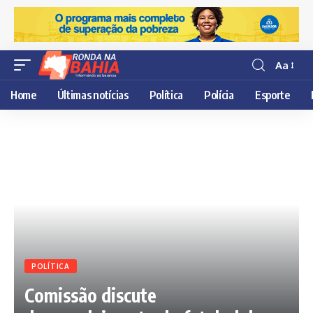
Aa
Resisor
de
Home
Últimas notícias
Política
Polícia
Esporte
fonte
POLÍTICA
Comissão discute