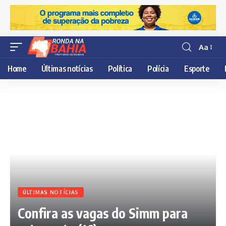
Aa
Resisor
de
Home
Últimas notícias
Política
Polícia
Esporte
fonte
ÚLTIMAS NOTÍCIAS
Confira as vagas do Simm para