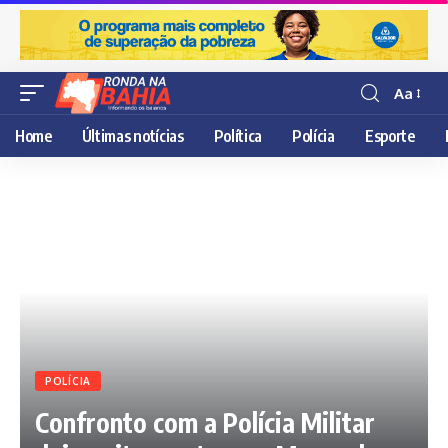
Aa
Resisor
de
Home
Últimas notícias
Política
Polícia
Esporte
fonte
POLÍCIA
Confronto com a Polícia Militar