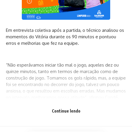
Em entrevista coletiva após a partida, o técnico analisou os
momentos do Vitória durante os 90 minutos e pontuou
erros e melhorias que fez na equipe.
“Não esperávamos iniciar tão mal o jogo, aqueles dez ou
quinze minutos, tanto em termos de marcação como de
construção de jogo. Tomamos os gols rápido, mas, a equipe
foi se encontrando no decorrer do jogo, talvez um pouco
ansiosa, o que resultou em escolhas erradas. Mas mudamos
no intervalo, melhoramos nossa atitude”, afirmou Condé.
Continue lendo
“Pedimos tranquilidade e pressão na saída de bola da
Ponte, além de controle de bola. Fomos construindo uma