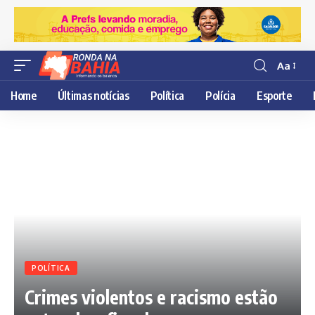
Aa
Resisor
de
Home
Últimas notícias
Política
Polícia
Esporte
fonte
POLÍTICA
Crimes violentos e racismo estão