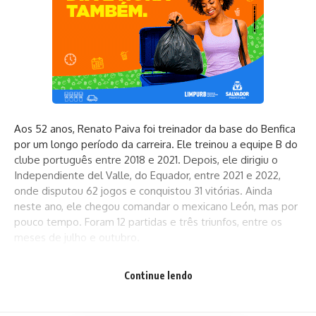
Aos 52 anos, Renato Paiva foi treinador da base do Benfica
por um longo período da carreira. Ele treinou a equipe B do
clube português entre 2018 e 2021. Depois, ele dirigiu o
Independiente del Valle, do Equador, entre 2021 e 2022,
onde disputou 62 jogos e conquistou 31 vitórias. Ainda
neste ano, ele chegou comandar o mexicano León, mas por
pouco tempo. Foram 12 partidas e três triunfos, entre os
meses de julho e outubro.
Continue lendo
O elenco do Bahia vai se reapresentar na próxima segunda
(12) para iniciar a pré-temporada. A agenda de 2023 conta