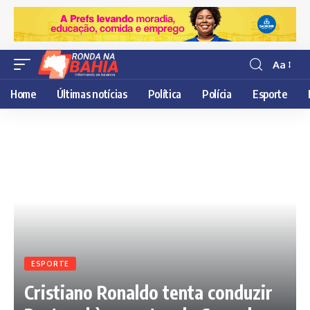
Aa
Resisor
de
Home
Últimas notícias
Política
Polícia
Esporte
fonte
ESPORTE
Cristiano Ronaldo tenta conduzir