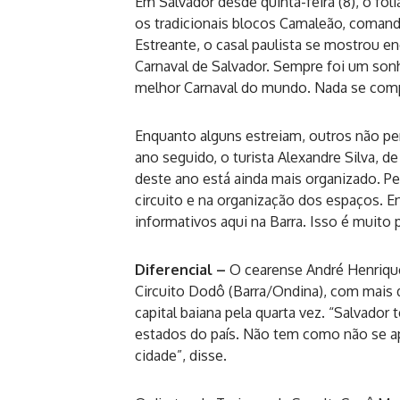
Em Salvador desde quinta-feira (8), o fol
os tradicionais blocos Camaleão, comanda
Estreante, o casal paulista se mostrou en
Carnaval de Salvador. Sempre foi um son
melhor Carnaval do mundo. Nada se compa
Enquanto alguns estreiam, outros não per
ano seguido, o turista Alexandre Silva, d
deste ano está ainda mais organizado. Pe
circuito e na organização dos espaços. E
informativos aqui na Barra. Isso é muito p
Diferencial –
O cearense André Henrique
Circuito Dodô (Barra/Ondina), com mais d
capital baiana pela quarta vez. “Salvador
estados do país. Não tem como não se apai
cidade”, disse.