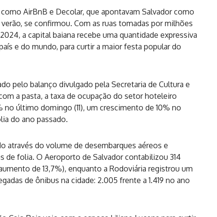
s como AirBnB e Decolar, que apontavam Salvador como
e verão, se confirmou. Com as ruas tomadas por milhões
2024, a capital baiana recebe uma quantidade expressiva
país e do mundo, para curtir a maior festa popular do
do pelo balanço divulgado pela Secretaria de Cultura e
com a pasta, a taxa de ocupação do setor hoteleiro
3% no último domingo (11), um crescimento de 10% no
ia do ano passado.
o através do volume de desembarques aéreos e
as de folia. O Aeroporto de Salvador contabilizou 314
aumento de 13,7%), enquanto a Rodoviária registrou um
adas de ônibus na cidade: 2.005 frente a 1.419 no ano