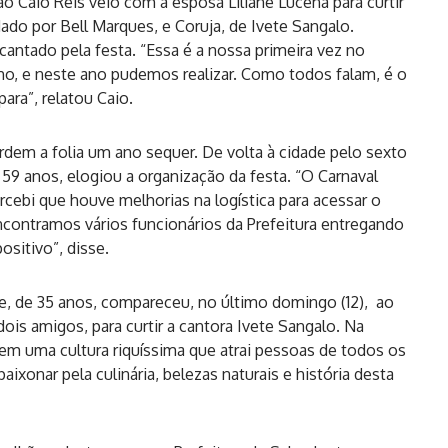
ião Caio Reis veio com a esposa Liliane Lucena para curtir
do por Bell Marques, e Coruja, de Ivete Sangalo.
cantado pela festa. “Essa é a nossa primeira vez no
ho, e neste ano pudemos realizar. Como todos falam, é o
ra”, relatou Caio.
dem a folia um ano sequer. De volta à cidade pelo sexto
e 59 anos, elogiou a organização da festa. “O Carnaval
rcebi que houve melhorias na logística para acessar o
ncontramos vários funcionários da Prefeitura entregando
ositivo”, disse.
, de 35 anos, compareceu, no último domingo (12), ao
ois amigos, para curtir a cantora Ivete Sangalo. Na
 tem uma cultura riquíssima que atrai pessoas de todos os
xonar pela culinária, belezas naturais e história desta