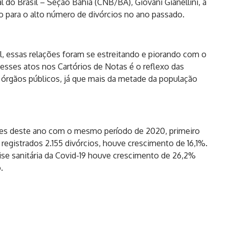
 do Brasil – Seção Bahia (CNB/BA), Giovani Gianellini, a
o para o alto número de divórcios no ano passado.
, essas relações foram se estreitando e piorando com o
desses atos nos Cartórios de Notas é o reflexo das
 órgãos públicos, já que mais da metade da população
ses deste ano com o mesmo período de 2020, primeiro
egistrados 2.155 divórcios, houve crescimento de 16,1%.
rise sanitária da Covid-19 houve crescimento de 26,2%
.