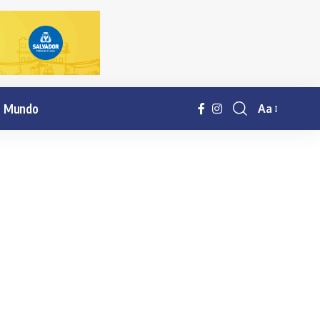
Mundo
Aa
Resisor
de
fonte