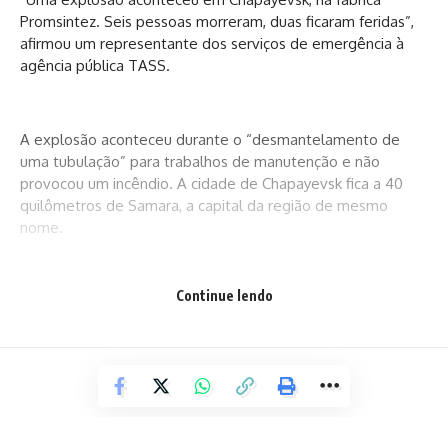
Promsintez. Seis pessoas morreram, duas ficaram feridas”,
afirmou um representante dos serviços de emergência à
agência pública TASS.
A explosão aconteceu durante o “desmantelamento de
uma tubulação” para trabalhos de manutenção e não
provocou um incêndio. A cidade de Chapayevsk fica a 40
quilômetros de Samara, a capital da região de mesmo
nome.
Continue lendo
De acordo com o portal da empresa na rede social russa
VK, a fábrica Promsintez é uma das “principais unidades de
produção de explosivos na Rússia” e nos países da ex-
União Soviética. A fábrica produz explosivos para a indústria
de mineração e emprega 1.300 pessoas.