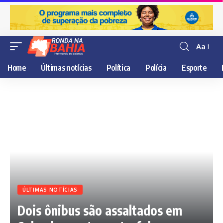
Aa
Resisor
de
Home
Últimas notícias
Política
Polícia
Esporte
fonte
ÚLTIMAS NOTÍCIAS
Dois ônibus são assaltados em