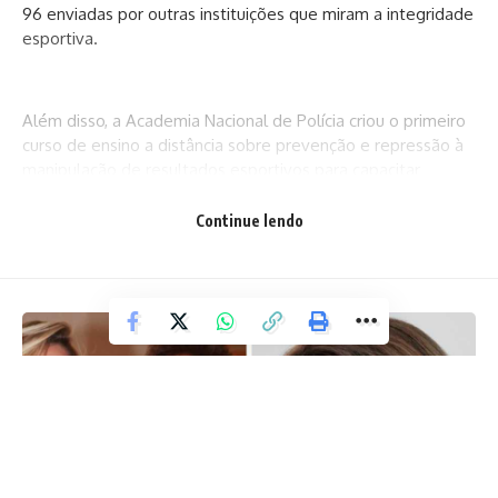
96 enviadas por outras instituições que miram a integridade
esportiva.
Além disso, a Academia Nacional de Polícia criou o primeiro
curso de ensino a distância sobre prevenção e repressão à
manipulação de resultados esportivos para capacitar
agentes em todo o país.
Continue lendo
As duas medidas fazem parte da esteira de processos
iniciados no governo federal para impedir fraudes e
corrupção no esporte. No Ministério dos Esportes, conforme
mostrou o R7 Planalto, uma outra plataforma é
desenvolvida para combater a prática, requisito para a
entrada do Brasil na Convenção de Macolin (Convenção do
Conselho da Europa sobre a Manipulação de Competições
Esportivas).