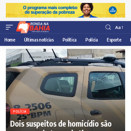
Aa
Resisor
de
Home
Últimas notícias
Política
Polícia
Esporte
fonte
POLÍCIA
Dois suspeitos de homicídio são