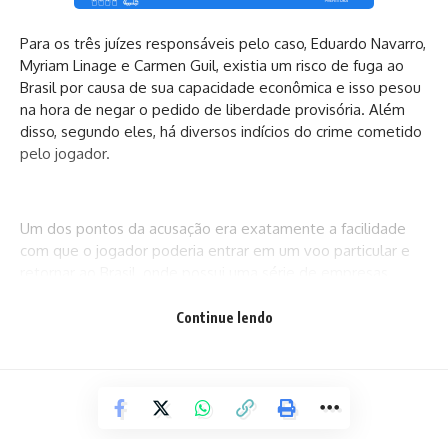
Para os três juízes responsáveis pelo caso, Eduardo Navarro,
Myriam Linage e Carmen Guil, existia um risco de fuga ao
Brasil por causa de sua capacidade econômica e isso pesou
na hora de negar o pedido de liberdade provisória. Além
disso, segundo eles, há diversos indícios do crime cometido
pelo jogador.
Um dos pontos da acusação era exatamente a facilidade
com que o jogador poderia entrar em um voo particular e
retornar ao Brasil, onde possui uma série de empresas.
“Soltá-lo seria como atacar a integridade psicológica da
minha cliente”, afirmou Ester García, advogado que
Continue lendo
representa a suposta vítima.
Para Martell, a vida do jogador brasileiro gira em torno da
Espanha, o que possibilitaria a liberdade provisória. Desde