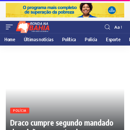
Aa
Resisor
de
Home
Últimas notícias
Política
Polícia
Esporte
fonte
POLÍCIA
Draco cumpre segundo mandado