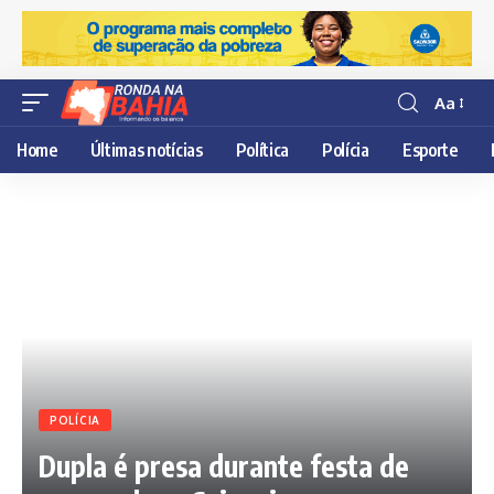
Aa
Resisor
de
Home
Últimas notícias
Política
Polícia
Esporte
fonte
POLÍCIA
Dupla é presa durante festa de