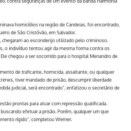
ídio, contra seguranças de um evento da banda Harmonia
rminava homicídios na região de Candeias, foi encontrado,
airro de São Cristóvão, em Salvador.
 chegaram ao esconderijo utilizado pelo criminoso.
is, o indivíduo tentou agir da mesma forma contra os
. Ele chegou a ser socorrido para o hospital Menandro de
ento de traficante, homicida, assaltante, ou qualquer
rimes, tiver mandado de prisão, descumprir liberdade
dida judicial, será encontrado”, enfatizou o secretário de
stão prontas para atuar com repressão qualificada.
 buscando efetuar a prisão. Porém, qualquer um que
tamento rígido”, completou Werner.