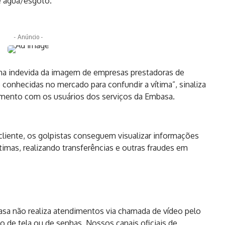
e água/esgoto.
- Anúncio -
rma indevida da imagem de empresas prestadoras de
 conhecidas no mercado para confundir a vítima”, sinaliza
amento com os usuários dos serviços da Embasa.
 cliente, os golpistas conseguem visualizar informações
ítimas, realizando transferências e outras fraudes em
sa não realiza atendimentos via chamada de vídeo pelo
 de tela ou de senhas. Nossos canais oficiais de