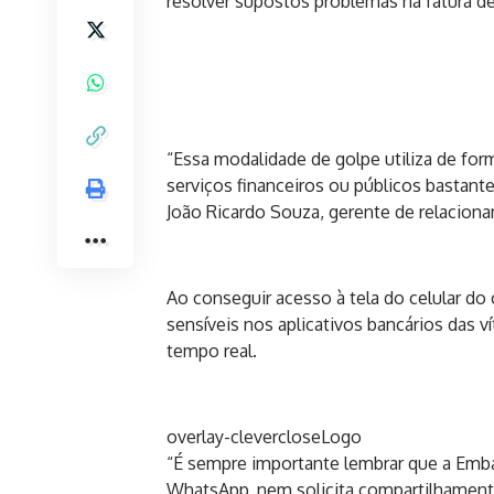
resolver supostos problemas na fatura d
“Essa modalidade de golpe utiliza de fo
serviços financeiros ou públicos bastante
João Ricardo Souza, gerente de relacion
Ao conseguir acesso à tela do celular do
sensíveis nos aplicativos bancários das v
tempo real.
overlay-clevercloseLogo
“É sempre importante lembrar que a Emba
WhatsApp, nem solicita compartilhamento