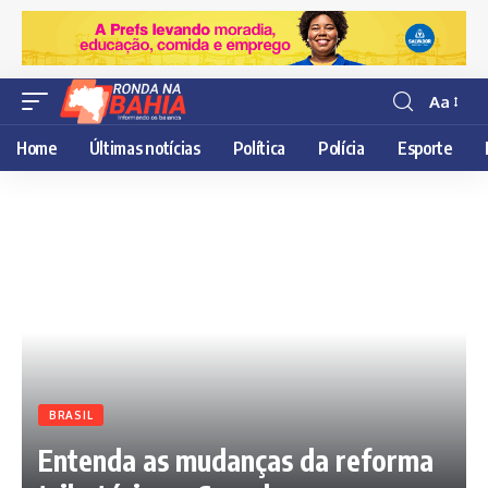
Aa
Resisor
de
Home
Últimas notícias
Política
Polícia
Esporte
fonte
BRASIL
Entenda as mudanças da reforma