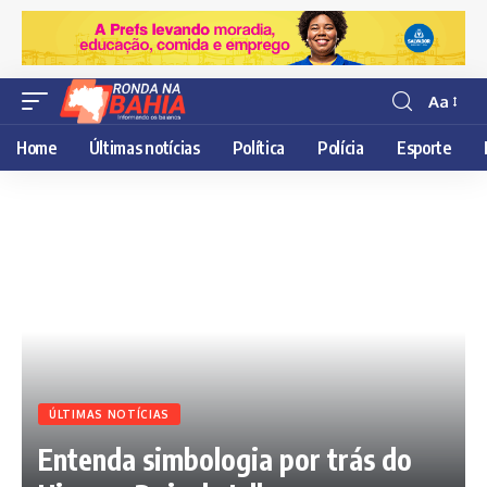
Aa
Resisor
de
Home
Últimas notícias
Política
Polícia
Esporte
fonte
ÚLTIMAS NOTÍCIAS
Entenda simbologia por trás do